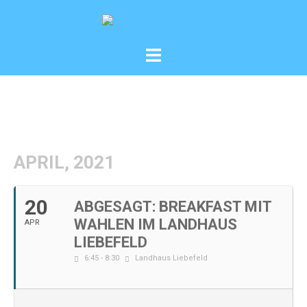
Zum
Inhalt
springen
Menü
umschalten
APRIL, 2021
20
ABGESAGT: BREAKFAST MIT
WAHLEN IM LANDHAUS
APR
LIEBEFELD
6:45 - 8:30
Landhaus Liebefeld