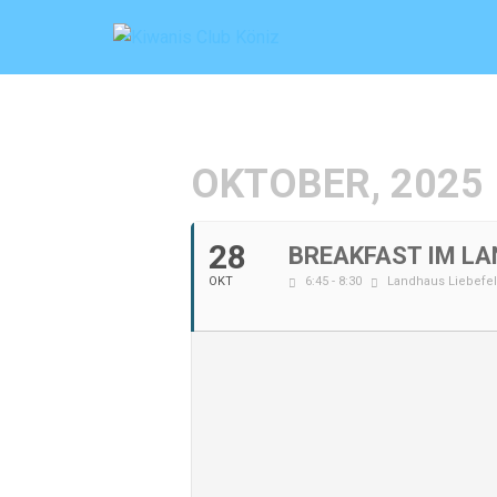
Zum
Inhalt
springen
OKTOBER, 2025
28
BREAKFAST IM LA
OKT
6:45 - 8:30
Landhaus Liebefe