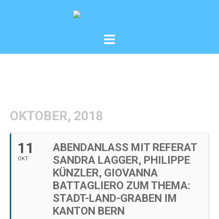
Zum
Inhalt
springen
Menü
umschalten
OKTOBER, 2018
11
ABENDANLASS MIT REFERAT
SANDRA LAGGER, PHILIPPE
OKT
KÜNZLER, GIOVANNA
BATTAGLIERO ZUM THEMA:
STADT-LAND-GRABEN IM
KANTON BERN