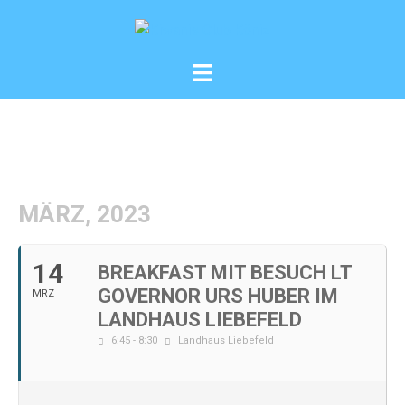
Zum
Inhalt
springen
Menü
umschalten
MÄRZ, 2023
14
BREAKFAST MIT BESUCH LT
GOVERNOR URS HUBER IM
MRZ
LANDHAUS LIEBEFELD
6:45 - 8:30
Landhaus Liebefeld