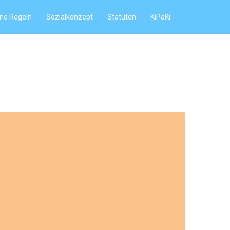
ne Regeln
Sozialkonzept
Statuten
KiPaKi